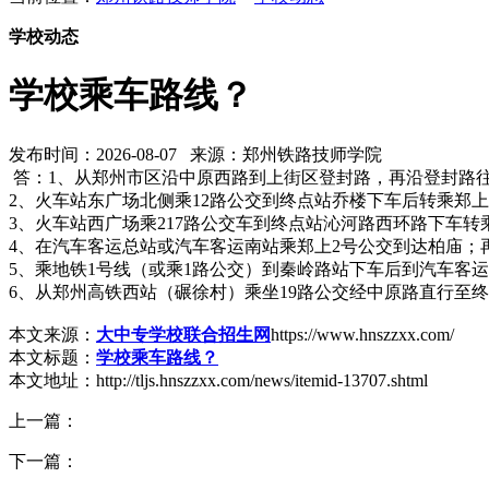
学校动态
学校乘车路线？
发布时间：2026-08-07 来源：郑州铁路技师学院
答：1、从郑州市区沿中原西路到上街区登封路，再沿登封路往
2、火车站东广场北侧乘12路公交到终点站乔楼下车后转乘郑
3、火车站西广场乘217路公交车到终点站沁河路西环路下车
4、在汽车客运总站或汽车客运南站乘郑上2号公交到达柏庙
5、乘地铁1号线（或乘1路公交）到秦岭路站下车后到汽车
6、从郑州高铁西站（碾徐村）乘坐19路公交经中原路直行至
本文来源：
大中专学校联合招生网
https://www.hnszzxx.com/
本文标题：
学校乘车路线？
本文地址：http://tljs.hnszzxx.com/news/itemid-13707.shtml
上一篇：
下一篇：