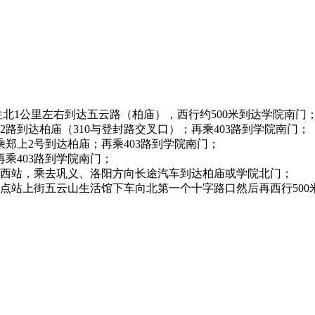
北1公里左右到达五云路（柏庙），西行约500米到达学院南门
上2路到达柏庙（310与登封路交叉口）；再乘403路到学院南
转乘郑上2号到达柏庙；再乘403路到学院南门；
；再乘403路到学院南门；
客运西站，乘去巩义、洛阳方向长途汽车到达柏庙或学院北门；
终点站上街五云山生活馆下车向北第一个十字路口然后再西行500