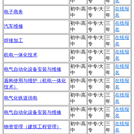
中
专
年
名
初中/高
中专/大
三
在线报
电子商务
中
专
年
名
初中/高
中专/大
三
在线报
汽车维修
中
专
年
名
初中/高
中专/大
三
在线报
焊接加工
中
专
年
名
初中/高
中专/大
三
在线报
机电一体化技术
中
专
年
名
初中/高
中专/大
三
在线报
电气自动化设备安装与维修
中
专
年
名
盾构使用与维护（机电一体化
初中/高
中专/大
三
在线报
技术）
中
专
年
名
初中/高
中专/大
三
在线报
电气化铁道供电
中
专
年
名
初中/高
中专/大
三
在线报
电气自动化设备安装与维修
中
专
年
名
初中/高
中专/大
三
在线报
物资管理（建筑工程管理）
中
专
年
名