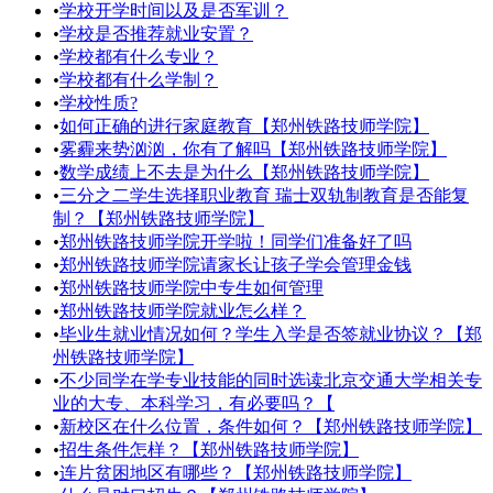
•
学校开学时间以及是否军训？
•
学校是否推荐就业安置？
•
学校都有什么专业？
•
学校都有什么学制？
•
学校性质?
•
如何正确的进行家庭教育【郑州铁路技师学院】
•
雾霾来势汹汹，你有了解吗【郑州铁路技师学院】
•
数学成绩上不去是为什么【郑州铁路技师学院】
•
三分之二学生选择职业教育 瑞士双轨制教育是否能复
制？【郑州铁路技师学院】
•
郑州铁路技师学院开学啦！同学们准备好了吗
•
郑州铁路技师学院请家长让孩子学会管理金钱
•
郑州铁路技师学院中专生如何管理
•
郑州铁路技师学院就业怎么样？
•
毕业生就业情况如何？学生入学是否签就业协议？【郑
州铁路技师学院】
•
不少同学在学专业技能的同时选读北京交通大学相关专
业的大专、本科学习，有必要吗？【
•
新校区在什么位置，条件如何？【郑州铁路技师学院】
•
招生条件怎样？【郑州铁路技师学院】
•
连片贫困地区有哪些？【郑州铁路技师学院】