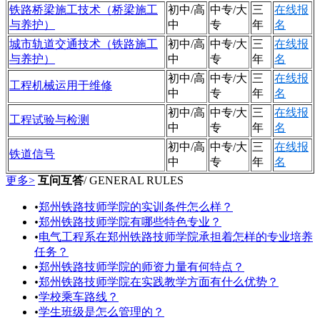
铁路桥梁施工技术（桥梁施工
初中/高
中专/大
三
在线报
与养护）
中
专
年
名
城市轨道交通技术（铁路施工
初中/高
中专/大
三
在线报
与养护）
中
专
年
名
初中/高
中专/大
三
在线报
工程机械运用于维修
中
专
年
名
初中/高
中专/大
三
在线报
工程试验与检测
中
专
年
名
初中/高
中专/大
三
在线报
铁道信号
中
专
年
名
更多>
互问互答
/ GENERAL RULES
•
郑州铁路技师学院的实训条件怎么样？
•
郑州铁路技师学院有哪些特色专业？
•
电气工程系在郑州铁路技师学院承担着怎样的专业培养
任务？
•
郑州铁路技师学院的师资力量有何特点？
•
郑州铁路技师学院在实践教学方面有什么优势？
•
学校乘车路线？
•
学生班级是怎么管理的？