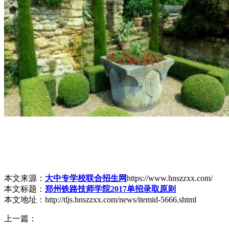
本文来源：
大中专学校联合招生网
https://www.hnszzxx.com/
本文标题：
郑州铁路技师学院2017单招录取原则
本文地址：http://tljs.hnszzxx.com/news/itemid-5666.shtml
上一篇：