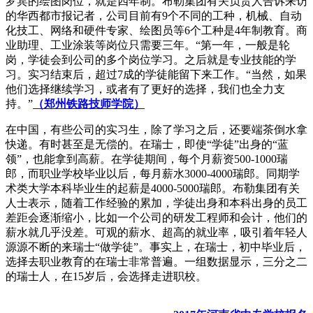
罗宾的绘图岗位，就是四年制。布勒集团有关负责人告诉来访
的华西都市报记者，公司目前有9个不同的工种，机械、自动
化技工、网络和硬件专家、绘图员等6个工种是4年制教育。商
业助理、工业涂装等岗位只需要三年。“第一年，一般是轮
岗，学徒会到公司的多个岗位学习。之后就是专业技能的学
习。实习结束后，超过7成的学徒能留下来工作。“当然，如果
他们选择继续学习，或者有了更好的选择，我们也全力支
持。”
（郑州铁路技师学院
）
在中国，有些公司的实习生，除了学习之后，还要端茶倒水拿
快递。有时甚至是无偿的。在瑞士，即使“学徒”出身的“蓝
领”，也能拿到高薪。在学徒期间，每个月薪资500-1000瑞
郎，而职业学校毕业以后，每月薪水3000-4000瑞郎。同期学
术类大学本科毕业生的起薪是4000-5000瑞郎。布勒集团有关
人士表示，随着工作经验的累加，学徒出身和本科出身的员工
差距会逐渐缩小，比如一个公司的研发工程师和会计，他们的
薪水就几乎没差。可观的薪水、超高的就业率，吸引着年轻人
源源不断的来瑞士“做学徒”。事实上，在瑞士，初中毕业后，
选择去职业教育的在瑞士非常普遍。一组数据显示，三分之二
的瑞士人，在15岁后，会选择走进职校。