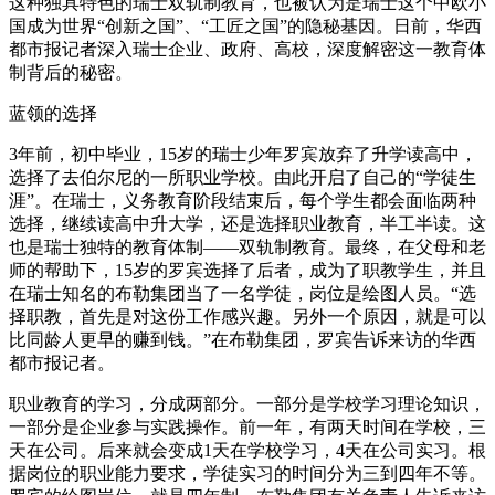
这种独具特色的瑞士双轨制教育，也被认为是瑞士这个中欧小
国成为世界“创新之国”、“工匠之国”的隐秘基因。日前，华西
都市报记者深入瑞士企业、政府、高校，深度解密这一教育体
制背后的秘密。
蓝领的选择
3年前，初中毕业，15岁的瑞士少年罗宾放弃了升学读高中，
选择了去伯尔尼的一所职业学校。由此开启了自己的“学徒生
涯”。在瑞士，义务教育阶段结束后，每个学生都会面临两种
选择，继续读高中升大学，还是选择职业教育，半工半读。这
也是瑞士独特的教育体制——双轨制教育。最终，在父母和老
师的帮助下，15岁的罗宾选择了后者，成为了职教学生，并且
在瑞士知名的布勒集团当了一名学徒，岗位是绘图人员。“选
择职教，首先是对这份工作感兴趣。另外一个原因，就是可以
比同龄人更早的赚到钱。”在布勒集团，罗宾告诉来访的华西
都市报记者。
职业教育的学习，分成两部分。一部分是学校学习理论知识，
一部分是企业参与实践操作。前一年，有两天时间在学校，三
天在公司。后来就会变成1天在学校学习，4天在公司实习。根
据岗位的职业能力要求，学徒实习的时间分为三到四年不等。