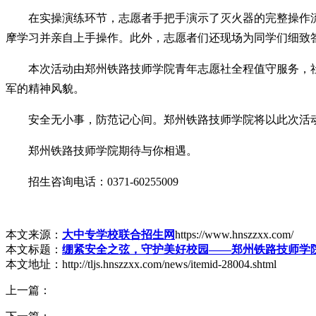
在实操演练环节，志愿者手把手演示了灭火器的完整操作
摩学习并亲自上手操作。此外，志愿者们还现场为同学们细致
本次活动由郑州铁路技师学院青年志愿社全程值守服务，
军的精神风貌。
安全无小事，防范记心间。郑州铁路技师学院将以此次活
郑州铁路技师学院期待与你相遇。
招生咨询电话：0371-60255009
本文来源：
大中专学校联合招生网
https://www.hnszzxx.com/
本文标题：
绷紧安全之弦，守护美好校园——郑州铁路技师学
本文地址：http://tljs.hnszzxx.com/news/itemid-28004.shtml
上一篇：