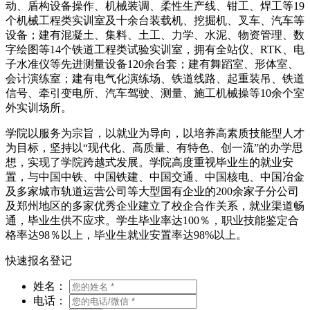
动、盾构设备操作、机械装调、柔性生产线、钳工、焊工等19
个机械工程类实训室及十余台装载机、挖掘机、叉车、汽车等
设备；建有混凝土、集料、土工、力学、水泥、物资管理、数
字绘图等14个铁道工程类试验实训室，拥有全站仪、RTK、电
子水准仪等先进测量设备120余台套；建有舞蹈室、形体室、
会计演练室；建有电气化演练场、铁道线路、起重装吊、铁道
信号、牵引变电所、汽车驾驶、测量、施工机械操等10余个室
外实训场所。
学院以服务为宗旨，以就业为导向，以培养高素质技能型人才
为目标，坚持以“现代化、高质量、有特色、创一流”的办学思
想，实现了学院跨越式发展。学院高度重视毕业生的就业安
置，与中国中铁、中国铁建、中国交通、中国核电、中国冶金
及多家城市轨道运营公司等大型国有企业的200余家子分公司
及郑州地区的多家优秀企业建立了校企合作关系，就业渠道畅
通，毕业生供不应求。学生毕业率达100％，职业技能鉴定合
格率达98％以上，毕业生就业安置率达98%以上。
快速报名登记
姓名：
电话：